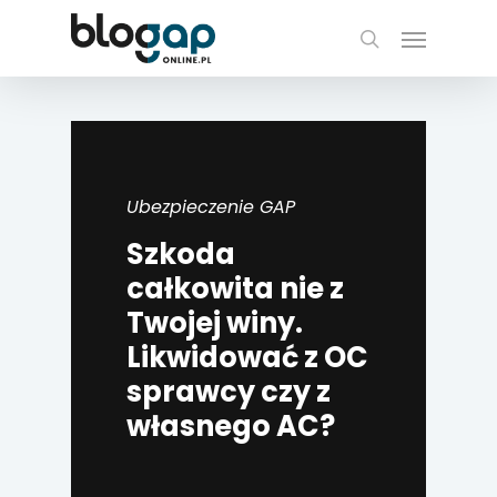
Skip
Menu
to
search
main
content
Ubezpieczenie GAP
Szkoda
całkowita nie z
Twojej winy.
Likwidować z OC
sprawcy czy z
własnego AC?